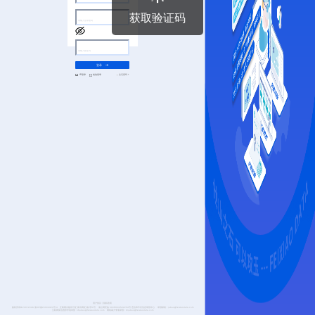
登录
获取验证码
登录
IP登录
短信登录
忘记密码？
用户协议
|
隐私政策
版权所有©2001-2026
渝ICP备20004323号-3
互联网出版许可证 新出网证(渝)字10号
渝公网安备 50019002502254号
违法和不良信息举报中心
举报邮箱：jubao@feixiaodata.com
互联网算法推荐专项举报：sfjubao@feixiaodata.com
网络暴力专项举报：bljubao@feixiaodata.com